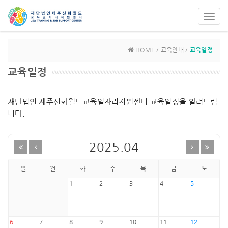
Toggl
navig
HOME / 교육안내 /
교육일정
교육일정
재단법인 제주신화월드교육일자리지원센터 교육일정을 알려드립
니다.
2025.04
일
월
화
수
목
금
토
1
2
3
4
5
6
7
8
9
10
11
12