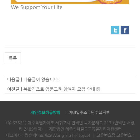
We Support Your Life
목록
다음글 |
다음글이 없습니다.
이전글 |
복합리조트 입문교육 참여자 모집 안내
개인정보취급방침
이메일주소무단수집거부
(우:63521) 제주특별자치도 서귀포시 안덕면 녹차분재로 217 (안덕면 서광
리 2489번지)
｜
재단법인 제주신화월드교육일자리지원센터
대표이사 : 웡슈페이조이스(Wong Siu Fei Joyce)
｜
고유번호증 고유번호 :