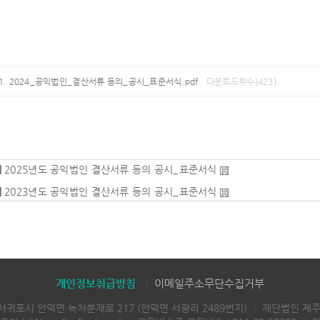
2024_공익법인_결산서류 등의_공시_표준서식.pdf
다운로드횟수[423]
|
2025년도 공익법인 결산서류 등의 공시_표준서식
|
2023년도 공익법인 결산서류 등의 공시_표준서식
개인정보취급방침
이메일주소무단수집거부
 서귀포시 안덕면 녹차분재로 217 (안덕면 서광리 2489번지)
｜
재단법인 제