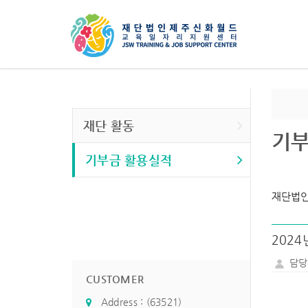
재단 활동
기부
기부금 활용실적
재단법인
202
담당
CUSTOMER
Address : (63521)