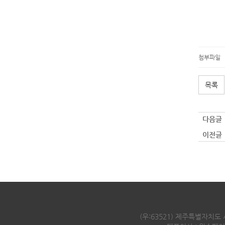
첨부파일
목록
다음글 
이전글 
(우:63521) 제주특별자치도