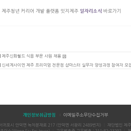
▷
제주청년 커리어 개발 플랫폼 잇지제주
일자리소식
바로가기
|
제주신화월드 식음 부문 사원 채용
|
신세계사이먼 제주 프리미엄 전문점 샵마스터 실무자 양성과정 참여자 모
개인정보취급방침
이메일주소무단수집거부
 서귀포시 안덕면 녹차분재로 217 (안덕면 서광리 2489번지)
｜
재단법인 제
스(Wong Siu Fei Joyce)
｜
고유번호증 고유번호 : 211-82-23292
｜
전