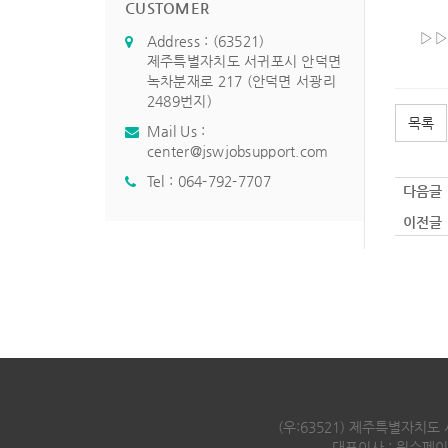
CUSTOMER
▷
Address : (63521)
제주특별자치도 서귀포시 안덕면
녹차분재로 217 (안덕면 서광리
2489번지)
목록
Mail Us :
center@jswjobsupport.com
Tel :
064-792-7707
다음글 
이전글 
(우:63521) 제주특별자치도
대표이사 : 웡슈페이조이