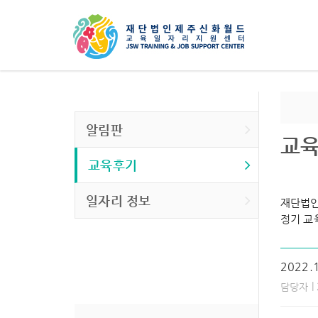
알림판
교
교육후기
일자리 정보
재단법인
정기 교
2022
|
담당자