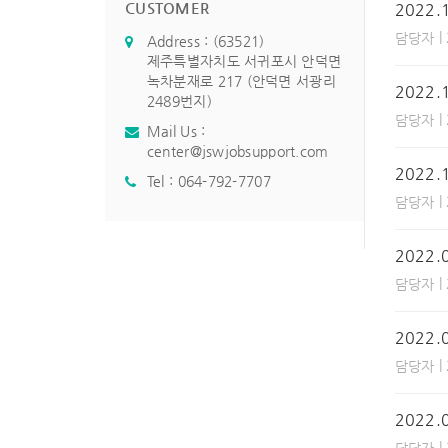
CUSTOMER
2022
|
담당자
Address : (63521)
제주특별자치도 서귀포시 안덕면
녹차분재로 217 (안덕면 서광리
2022
2489번지)
|
담당자
Mail Us :
center@jswjobsupport.com
2022
Tel :
064-792-7707
|
담당자
2022
|
담당자
2022
|
담당자
2022
|