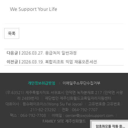
We Support Your Life
목록
다음글 |
2026.03.27. 응급처치 일반과정
이전글 |
2026.03.19. 복합리조트 직업 채용오픈세션
개인정보취급방침
이메일주소무단수집거부
(우:63521) 제주특별자치도 서귀포시 안덕면 녹차분재로 217 (안덕면 서광
리 2489번지)
｜
재단법인 제주신화월드교육일자리지원센터
대표이사 : 웡슈페이조이스(Wong Siu Fei Joyce)
｜
고유번호증 고유번호 :
211-82-23292
｜
전화 :
064-792-7707
팩스 : 064-792-7708
｜
이메일 :
center@jswjobsupport.com
｜
FAMILY SITE 제주신화월드